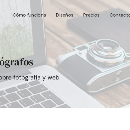
Cómo funciona
Diseños
Precios
Contact
tógrafos
sobre fotografía y web