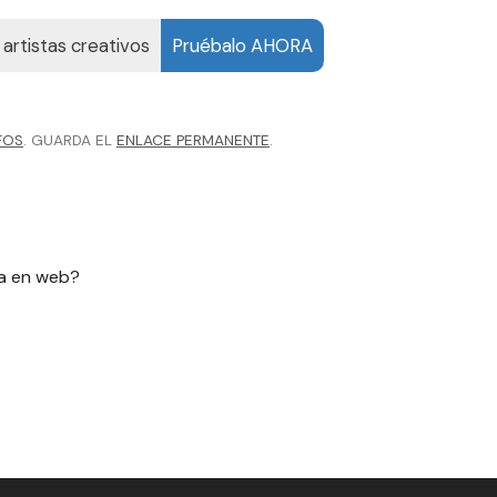
artistas creativos
Pruébalo AHORA
FOS
. GUARDA EL
ENLACE PERMANENTE
.
ía en web?