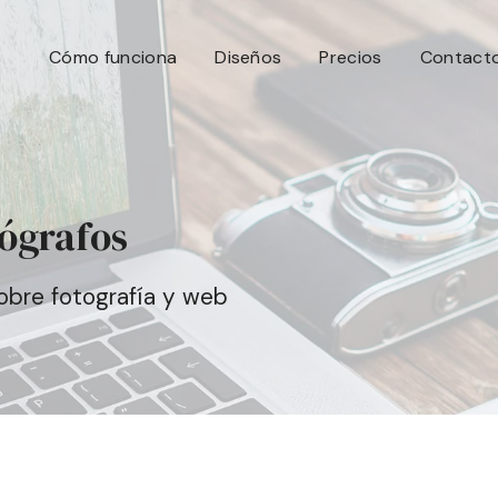
Cómo funciona
Diseños
Precios
Contact
tógrafos
sobre fotografía y web