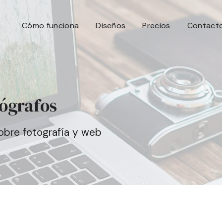
Cómo funciona
Diseños
Precios
Contact
tógrafos
sobre fotografía y web